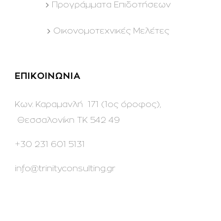
Προγράμματα Επιδοτήσεων
Οικονομοτεχνικές Μελέτες
ΕΠΙΚΟΙΝΩΝΙΑ
Κων. Καραμανλή 171 (1ος όροφος),
Θεσσαλονίκη ΤΚ 542 49
+30 231 601 5131
info@trinityconsulting.gr