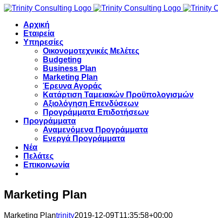
Skip
to
Αρχική
content
Εταιρεία
Υπηρεσίες
Οικονομοτεχνικές Μελέτες
Budgeting
Business Plan
Marketing Plan
Έρευνα Αγοράς
Kατάρτιση Ταμειακών Προϋπολογισμών
Αξιολόγηση Επενδύσεων
Προγράμματα Επιδοτήσεων
Προγράμματα
Αναμενόμενα Προγράμματα
Ενεργά Προγράμματα
Νέα
Πελάτες
Επικοινωνία
Marketing Plan
Marketing Plan
trinity
2019-12-09T11:35:58+00:00