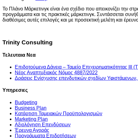
Το Πλάνο Μάρκετινγκ είναι ένα σχέδιο που απεικονίζει την στ
προγράμματα και τις πρακτικές μάρκετινγκ. Συντάσσεται συνήθω
διαθέσιμες αυτές επιλογές και με προσεκτική μελέτη και έρευ
Trinity Consulting
Τελευταια Νεα
Επιδοτούμενα Δάνεια – Ταμείο Επιχειρηματικότητας ΙΙΙ (Τ
Νέος Αναπτυξιακός Νόμος 4887/2022
Δράσεις Ενίσχυσης επενδυτικών σχεδίων Υφιστάμενων
Υπηρεσιες
Budgeting
Business Plan
Kατάρτιση Ταμειακών Προϋπολογισμών
Marketing Plan
Αξιολόγηση Επενδύσεων
Έρευνα Αγοράς
Προγράμματα Επιδοτήσεων