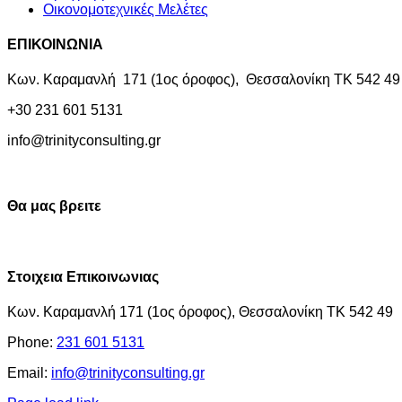
Οικονομοτεχνικές Μελέτες
ΕΠΙΚΟΙΝΩΝΙΑ
Κων. Καραμανλή 171 (1ος όροφος), Θεσσαλονίκη ΤΚ 542 49
+30 231 601 5131
info@trinityconsulting.gr
© Copyright 2019 Trinity Consulting | Powered by
Cactus
Facebook
Close
Θα μας βρειτε
Sliding
Bar
Area
Στοιχεια Επικοινωνιας
Κων. Καραμανλή 171 (1ος όροφος), Θεσσαλονίκη ΤΚ 542 49
Phone:
231 601 5131
Email:
info@trinityconsulting.gr