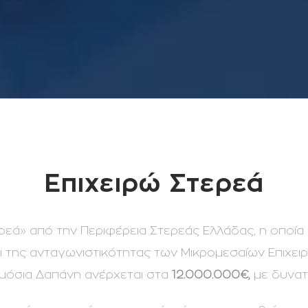
Επιχειρώ Στερεά
εά» από την Περιφέρεια Στερεάς Ελλάδας, η οποία 
ι της ανταγωνιστικότητας των Μικρομεσαίων Επιχει
μόσια Δαπάνη ανέρχεται στα
12.000.000€,
με δυνατ