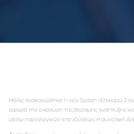
Μόλις ανακοινώθηκε η νέα δράση «Επιχειρώ Στερ
αφορά την ενίσχυση της βιώσιμης ανάπτυξης κα
μέσω παραγωγικών επενδύσεων. Η συνολική Δη