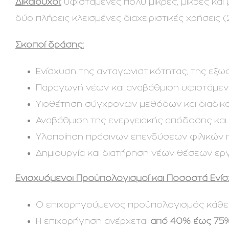
Δικαιούχοι:
υφιστάμενες πολύ μικρές, μικρές και 
δύο πλήρεις κλεισμένες διαχειριστικές χρήσεις 
Σκοποί δράσης:
Ενίσχυση της ανταγωνιστικότητας, της εξω
Παραγωγή νέων και αναβάθμιση υφιστάμεν
Υιοθέτηση σύγχρονων μεθόδων και διαδικα
Αναβάθμιση της ενεργειακής απόδοσης και 
Υλοποίηση πράσινων επενδύσεων φιλικών 
Δημιουργία και διατήρηση νέων θέσεων ερ
Ενισχυόμενοι Προϋπολογισμοί και Ποσοστά Ενίσ
O επιχορηγούμενος προϋπολογισμός κάθε
H επιχορήγηση ανέρχεται
από 40% έως 75