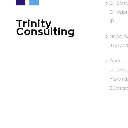
Επιδοτ
Επιχειρ
Trinity
ΙΙΙ)
Consulting
Νέος Α
4887/2
Δράσει
επενδυ
Υφιστά
Σύστα