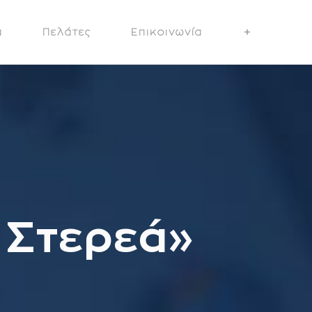
α
Πελάτες
Επικοινωνία
 Στερεά»