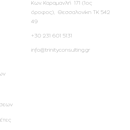
Κων. Καραμανλή 171 (1ος
όροφος), Θεσσαλονίκη ΤΚ 542
49
+30 231 601 5131
info@trinityconsulting.gr
ων
ήσεων
έτες