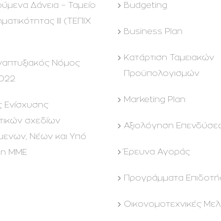
ούμενα Δάνεια – Ταμείο
Budgeting
ηματικότητας ΙΙΙ (ΤΕΠΙΧ
Business Plan
Kατάρτιση Ταμειακών
ναπτυξιακός Νόμος
Προϋπολογισμών
022
Marketing Plan
ς Ενίσχυσης
τικών σχεδίων
Αξιολόγηση Επενδύσε
μενων, Νέων και Υπό
Έρευνα Αγοράς
ση ΜΜΕ
Προγράμματα Επιδοτ
Οικονομοτεχνικές Μελ