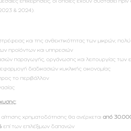
μεσαίες επιχειρήσεις, οι οποίες έχουν συσταθεί πρι
(2023 & 2024).
στρέφειας και της ανθεκτικότητας των μικρών, πολύ
ων προϊόντων και υπηρεσιών
σιών παραγωγής, οργάνωσης και λειτουργίας των 
εφαρμογή διαδικασιών κυκλικής οικονομίας
προς το περιβάλλον
γασίας
χυσης:
 αίτησης χρηματοδότησης θα ανέρχεται
από 30.00
%
επί των επιλέξιμων δαπανών