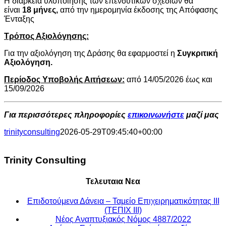
Η διάρκεια υλοποίησης των επενδυτικών σχεδίων θα
είναι
18 μήνες,
από την ημερομηνία έκδοσης της Απόφασης
Ένταξης
Τρόπος Αξιολόγησης:
Για την αξιολόγηση της Δράσης θα εφαρμοστεί η
Συγκριτική
Αξιολόγηση.
Περίοδος Υποβολής Αιτήσεων:
από 14/05/2026 έως και
15/09/2026
Για περισσότερες πληροφορίες
επικοινωνήστε
μαζί μας
trinityconsulting
2026-05-29T09:45:40+00:00
Trinity Consulting
Τελευταια Νεα
Επιδοτούμενα Δάνεια – Ταμείο Επιχειρηματικότητας ΙΙΙ
(ΤΕΠΙΧ ΙΙΙ)
Νέος Αναπτυξιακός Νόμος 4887/2022