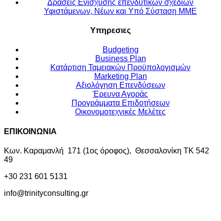
Δράσεις Ενίσχυσης επενδυτικών σχεδίων
Υφιστάμενων, Νέων και Υπό Σύσταση ΜΜΕ
Υπηρεσιες
Budgeting
Business Plan
Kατάρτιση Ταμειακών Προϋπολογισμών
Marketing Plan
Αξιολόγηση Επενδύσεων
Έρευνα Αγοράς
Προγράμματα Επιδοτήσεων
Οικονομοτεχνικές Μελέτες
ΕΠΙΚΟΙΝΩΝΙΑ
Κων. Καραμανλή 171 (1ος όροφος), Θεσσαλονίκη ΤΚ 542
49
+30 231 601 5131
info@trinityconsulting.gr
© Copyright 2019 Trinity Consulting | Powered by
Cactus
Facebook