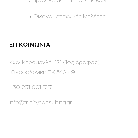
Προγράμματα Επιδοτήσεων
Οικονομοτεχνικές Μελέτες
ΕΠΙΚΟΙΝΩΝΙΑ
Κων. Καραμανλή 171 (1ος όροφος),
Θεσσαλονίκη ΤΚ 542 49
+30 231 601 5131
info@trinityconsulting.gr