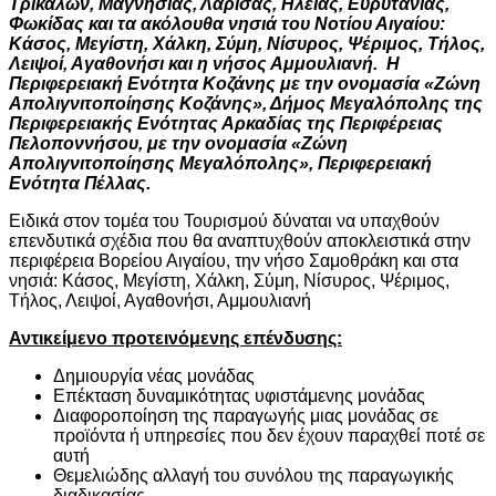
Τρικάλων, Μαγνησίας, Λάρισας, Ηλείας, Ευρυτανίας,
Φωκίδας και τα ακόλουθα νησιά του Νοτίου Αιγαίου:
Κάσος, Μεγίστη, Χάλκη, Σύμη, Νίσυρος, Ψέριμος, Τήλος,
Λειψοί, Αγαθονήσι και η νήσος Αμμουλιανή. Η
Περιφερειακή Ενότητα Κοζάνης με την ονομασία «Ζώνη
Απολιγνιτοποίησης Κοζάνης», Δήμος Μεγαλόπολης της
Περιφερειακής Ενότητας Αρκαδίας της Περιφέρειας
Πελοποννήσου, με την ονομασία «Ζώνη
Απολιγνιτοποίησης Μεγαλόπολης», Περιφερειακή
Ενότητα Πέλλας.
Ειδικά στον τομέα του Τουρισμού δύναται να υπαχθούν
επενδυτικά σχέδια που θα αναπτυχθούν αποκλειστικά στην
περιφέρεια Βορείου Αιγαίου, την νήσο Σαμοθράκη και στα
νησιά: Κάσος, Μεγίστη, Χάλκη, Σύμη, Νίσυρος, Ψέριμος,
Τήλος, Λειψοί, Αγαθονήσι, Αμμουλιανή
Αντικείμενο προτεινόμενης επένδυσης:
Δημιουργία νέας μονάδας
Επέκταση δυναμικότητας υφιστάμενης μονάδας
Διαφοροποίηση της παραγωγής μιας μονάδας σε
προϊόντα ή υπηρεσίες που δεν έχουν παραχθεί ποτέ σε
αυτή
Θεμελιώδης αλλαγή του συνόλου της παραγωγικής
διαδικασίας