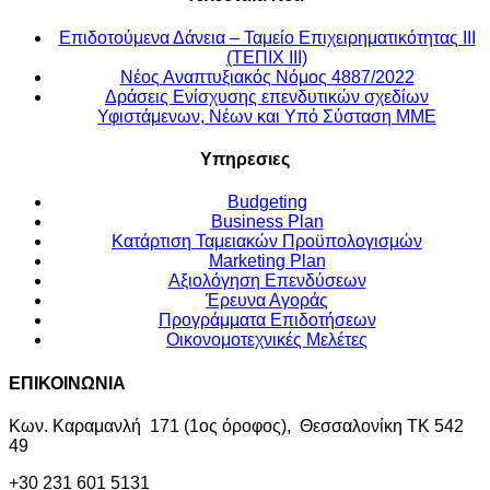
Επιδοτούμενα Δάνεια – Ταμείο Επιχειρηματικότητας ΙΙΙ
(ΤΕΠΙΧ ΙΙΙ)
Νέος Αναπτυξιακός Νόμος 4887/2022
Δράσεις Ενίσχυσης επενδυτικών σχεδίων
Υφιστάμενων, Νέων και Υπό Σύσταση ΜΜΕ
Υπηρεσιες
Budgeting
Business Plan
Kατάρτιση Ταμειακών Προϋπολογισμών
Marketing Plan
Αξιολόγηση Επενδύσεων
Έρευνα Αγοράς
Προγράμματα Επιδοτήσεων
Οικονομοτεχνικές Μελέτες
ΕΠΙΚΟΙΝΩΝΙΑ
Κων. Καραμανλή 171 (1ος όροφος), Θεσσαλονίκη ΤΚ 542
49
+30 231 601 5131