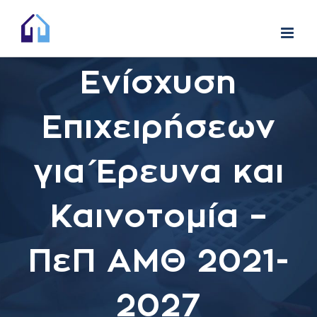
Skip
to
content
Ενίσχυση
Επιχειρήσεων
για Έρευνα και
Καινοτομία –
ΠεΠ ΑΜΘ 2021-
2027