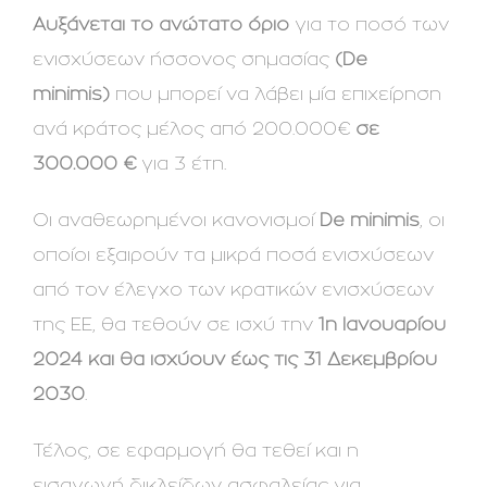
Αυξάνεται το ανώτατο όριο
για το ποσό των
ενισχύσεων ήσσονος σημασίας
(
De
minimis)
που μπορεί να λάβει μία επιχείρηση
ανά κράτος μέλος από 200.000€
σε
300.000
€
για 3 έτη.
Οι αναθεωρημένοι κανονισμοί
De minimis
, οι
οποίοι εξαιρούν τα μικρά ποσά ενισχύσεων
από τον έλεγχο των κρατικών ενισχύσεων
της ΕΕ, θα τεθούν σε ισχύ την
1η Ιανουαρίου
2024 και θα ισχύουν έως τις 31 Δεκεμβρίου
2030
.
Τέλος, σε εφαρμογή θα τεθεί και η
εισαγωγή δικλείδων ασφαλείας για