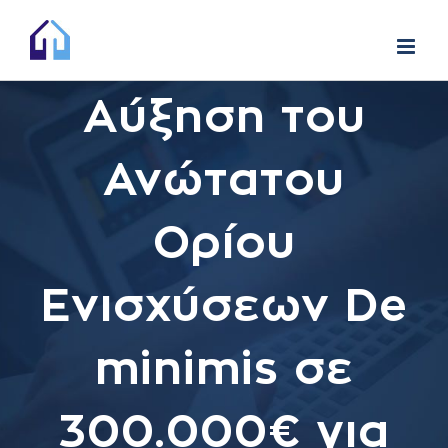
Skip
to
content
Αύξηση του
Ανώτατου
Ορίου
Ενισχύσεων De
minimis σε
300.000€ για