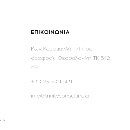
ΕΠΙΚΟΙΝΩΝΙΑ
Κων. Καραμανλή 171 (1ος
όροφος), Θεσσαλονίκη ΤΚ 542
49
+30 231 601 5131
info@trinityconsulting.gr
ων