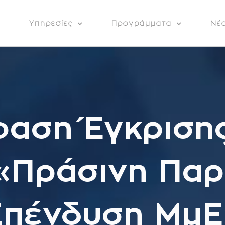
α
Υπηρεσίες
Προγράμματα
Νέ
αση Έγκρισης
«Πράσινη Πα
Επένδυση ΜμΕ