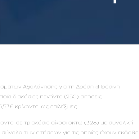
σμάτων Αξιολόγησης για τη Δράση «Πράσινη
ία διακόσιες πενήντα (250) αιτήσεις
53€ κρίνονται ως επιλέξιμες.
νται σε τριακόσια είκοσι οκτώ (328) με συνολική
ο σύνολο των αιτήσεων για τις οποίες έχουν εκδοθε