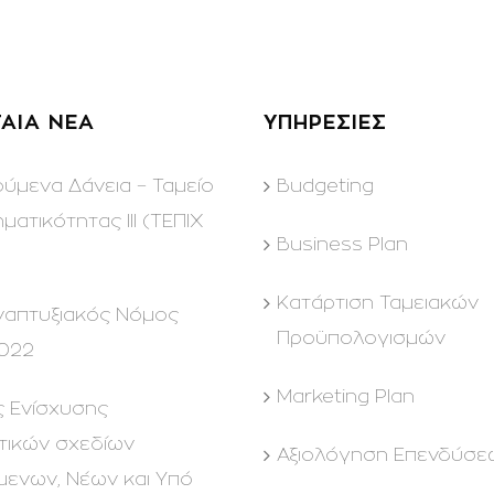
ΑΙΑ ΝΕΑ
ΥΠΗΡΕΣΙΕΣ
ούμενα Δάνεια – Ταμείο
Budgeting
ηματικότητας ΙΙΙ (ΤΕΠΙΧ
Business Plan
Kατάρτιση Ταμειακών
ναπτυξιακός Νόμος
Προϋπολογισμών
022
Marketing Plan
ς Ενίσχυσης
τικών σχεδίων
Αξιολόγηση Επενδύσε
μενων, Νέων και Υπό