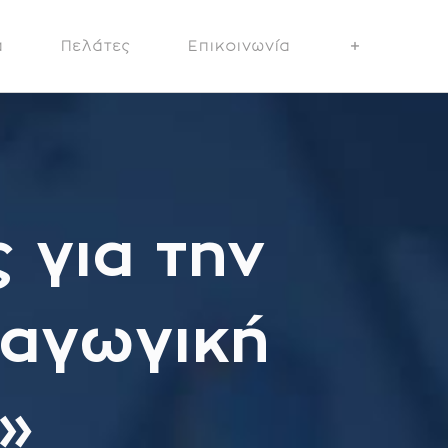
α
Πελάτες
Επικοινωνία
 για την
ραγωγική
»