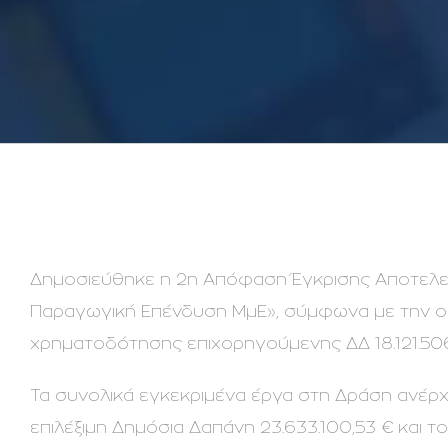
Δημοσιεύθηκε η 2η Απόφαση Έγκρισης Αποτελε
Παραγωγική Επένδυση ΜμΕ», σύμφωνα με την οπο
χρηματοδότησης επιχορηγούμενης ΔΔ 18.121.506,
Τα συνολικά εγκεκριμένα έργα στη Δράση ανέρχο
επιλέξιμη Δημόσια Δαπάνη 23.633.100,53 € και τ