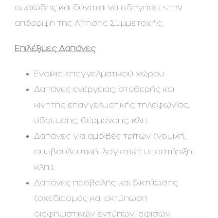
ουσιώδης και δύναται να οδηγήσει sτην
απόρριψη της Αίτησης Συμμετοχής.
Επιλέξιμες Δαπάνες
Ενοίκια επαγγελματικού χώρου.
Δαπάνες ενέργειας, σταθερής και
κινητής επαγγελματικής τηλεφωνίας,
ύδρευσης, θέρμανσης, κλπ.
Δαπάνες για αμοιβές τρίτων (νομική,
συμβουλευτική, λογιστική υποστήριξη,
κλπ.).
Δαπάνες προβολής και δικτύωσης
(σχεδιασμός και εκτύπωση
διαφημιστικών εντύπων, αφισών,