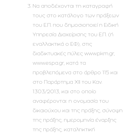
Να αποδέχονται τη καταγραφή
τους στο κατάλογο των πράξεων
του Ε.Π. που δημοσιοποιεί η Ειδική
Υπηρεσία Διαχείρισης του Ε.Π. (ή
εναλλακτικά ο ΕΦ), στις
διαδικτυακές πύλες www.pkm.gr,
www.espa.gr, κατά τα
προβλεπόμενα στο άρθρο 115 και
στο Παράρτημα ΧΙΙ του Καν.
1303/2013, και στο οποίο
αναφέρονται: η ονομασία του
δικαιούχου και της πράξης, σύνοψη
της πράξης, ημερομηνία έναρξης
της πράξης, καταληκτική