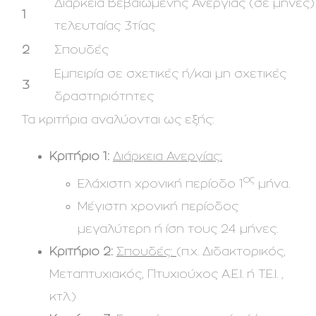
Διάρκεια Βεβαιωμένης Ανεργίας (σε μήνες)
1
τελευταίας 3τίας
2
Σπουδές
Εμπειρία σε σχετικές ή/και μη σχετικές
3
δραστηριότητες
Τα κριτήρια αναλύονται ως εξής:
Κριτήριο 1:
Διάρκεια Ανεργίας:
ος
Ελάχιστη χρονική περίοδο 1
μήνα.
Μέγιστη χρονική περίοδος
μεγαλύτερη ή ίση τους 24 μήνες.
Κριτήριο 2:
Σπουδές:
(π.χ. Διδακτορικός,
Μεταπτυχιακός, Πτυχιούχος Α.Ε.Ι. ή Τ.Ε.Ι. ,
κτλ.)