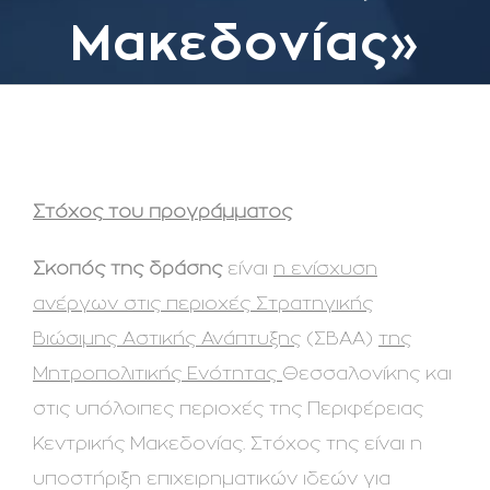
Μακεδονίας»
Στόχος του προγράμματος
Σκοπός της δράσης
είναι
η ενίσχυση
ανέργων στις περιοχές Στρατηγικής
Βιώσιμης Αστικής Ανάπτυξης
(ΣΒΑΑ)
της
Μητροπολιτικής Ενότητας
Θεσσαλονίκης και
στις υπόλοιπες περιοχές της Περιφέρειας
Κεντρικής Μακεδονίας. Στόχος της είναι η
υποστήριξη επιχειρηματικών ιδεών για