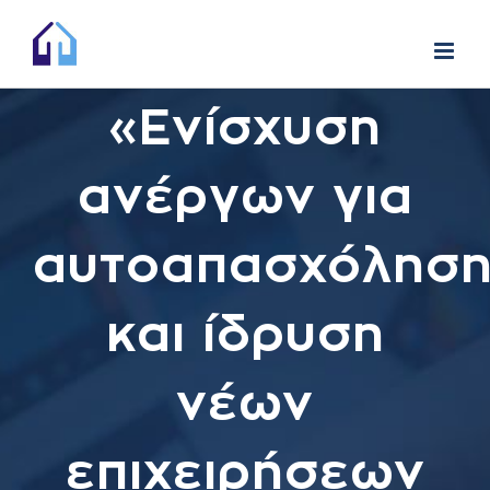
Skip
to
content
«Ενίσχυση
ανέργων για
αυτοαπασχόλησ
και ίδρυση
νέων
επιχειρήσεων