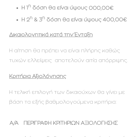
η
Η 1
δόση θα είναι ύψους
000,00€
η
η
Η 2
& 3
δόση θα είναι ύψους
400,00€
Δικαιολογητικά κατά την Ένταξη
Η αίτηση θα πρέπει να είναι πλήρης καθώς
τυχών ελλείψεις αποτελούν αιτία απόρριψης.
Κριτήρια Αξιολόγησης
Η τελική επιλογή των δικαιούχων θα γίνει με
βάση τα εξής βαθμολογούμενα κριτήρια:
Α/Α
ΠΕΡΙΓΡΑΦΗ ΚΡΙΤΗΡΙΩΝ ΑΞΙΟΛΟΓΗΣΗΣ